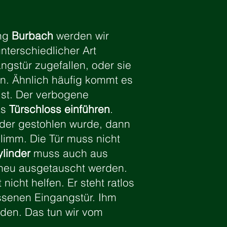
ung
Burbach
werden wir
terschiedlicher Art
angstür zugefallen, oder sie
n. Ähnlich häufig kommt es
ist. Der verbogene
as
Türschloss einführen
.
oder gestohlen wurde, dann
hlimm. Die Tür muss nicht
ylinder
muss auch aus
 neu ausgetauscht werden.
icht helfen. Er steht ratlos
ossenen Eingangstür. Ihm
den. Das tun wir vom