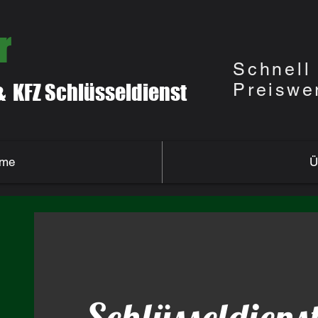
r
Schnel
& KFZ Schlüsseldienst
Preiswe
me
Ü
Schlüsseldiens