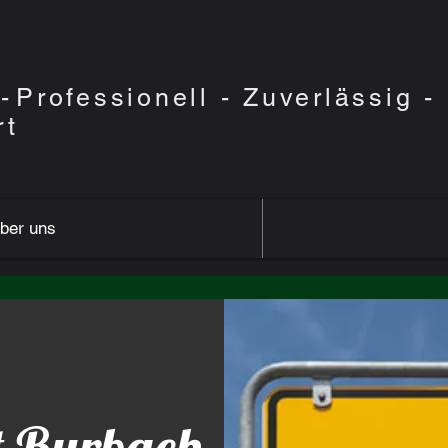
l
-
Professionell
- Zuverlässig -
rt
ber uns
t Burbach